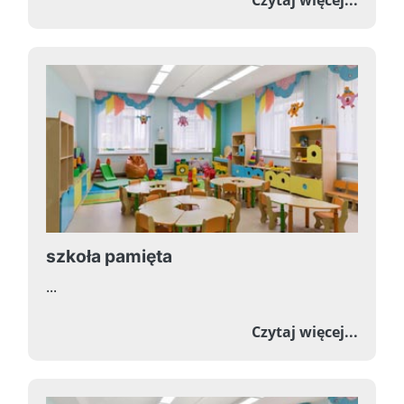
szkoła pamięta
...
o szko
Czytaj więcej...