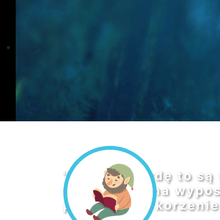
"Tak naprawdę to są 
w które można wypos
pierwszą są korzenie