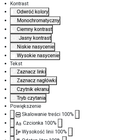
Kontrast
Odwróć kolory
Monochromatyczny
Ciemny kontrast
Jasny kontrast
Niskie nasycenie
Wysokie nasycenie
Tekst
Zaznacz linki
Zaznacz nagłówki
Czytnik ekranu
Tryb czytania
Powiększenie
Skalowanie treści
100
%
Czcionka
100
%
Aa
Wysokość linii
100
%