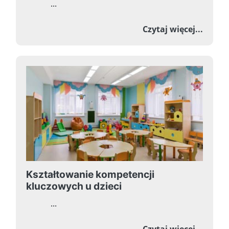
...
o Bal 
Czytaj więcej...
Kształtowanie kompetencji
kluczowych u dzieci
...
o Kszt
Czytaj więcej...