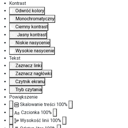
Kontrast
Odwróć kolory
Monochromatyczny
Ciemny kontrast
Jasny kontrast
Niskie nasycenie
Wysokie nasycenie
Tekst
Zaznacz linki
Zaznacz nagłówki
Czytnik ekranu
Tryb czytania
Powiększenie
Skalowanie treści
100
%
Czcionka
100
%
Aa
Wysokość linii
100
%