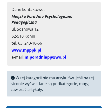
Dane kontaktowe :
Miejska Poradnia Psychologiczno-
Pedagogiczna
ul. Sosnowa 12
62-510 Konin
tel. 63 243-18-66
www.mpppk.pl
e-mail:
m.poradniapp@wo.pl
Informacja
W tej kategorii nie ma artykułów. Jeśli na tej
stronie wyświetlane są podkategorie, mogą
zawierać artykuły.