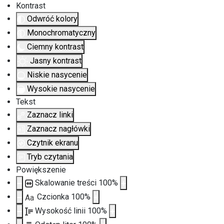
Kontrast
Odwróć kolory
Monochromatyczny
Ciemny kontrast
Jasny kontrast
Niskie nasycenie
Wysokie nasycenie
Tekst
Zaznacz linki
Zaznacz nagłówki
Czytnik ekranu
Tryb czytania
Powiększenie
Skalowanie treści
100
%
Czcionka
100
%
Aa
Wysokość linii
100
%