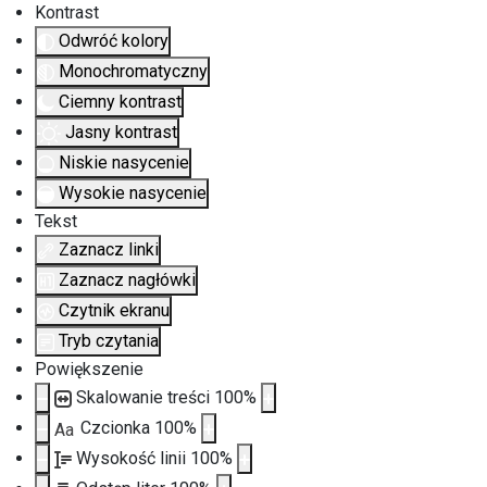
Kontrast
Odwróć kolory
Monochromatyczny
Ciemny kontrast
Jasny kontrast
Niskie nasycenie
Wysokie nasycenie
Tekst
Zaznacz linki
Zaznacz nagłówki
Czytnik ekranu
Tryb czytania
Powiększenie
Skalowanie treści
100
%
Czcionka
100
%
Aa
Wysokość linii
100
%