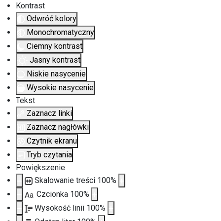
Kontrast
Odwróć kolory
Monochromatyczny
Ciemny kontrast
Jasny kontrast
Niskie nasycenie
Wysokie nasycenie
Tekst
Zaznacz linki
Zaznacz nagłówki
Czytnik ekranu
Tryb czytania
Powiększenie
Skalowanie treści
100
%
Czcionka
100
%
Aa
Wysokość linii
100
%