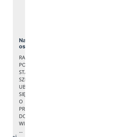
Nasze
osiągnięcia
RAPORT
PODSUMOWUJĄCY
STARANIA
SZKOŁY/PLACÓWKI
UBIEGAJĄCEJ
SIĘ
O
PRZYJĘCIE
DO
WIELKOPOLSKIEJ
...
Czytaj