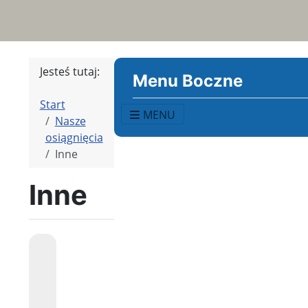
Jesteś tutaj:
Menu Boczne
Start
MENU
Nasze
osiągnięcia
Inne
Inne