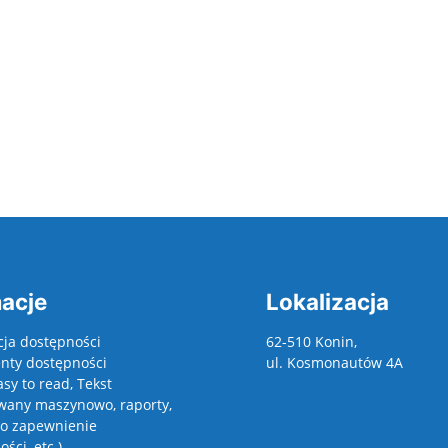
ze osiągnięcia
acje
Lokalizacja
cja dostępności
62-510 Konin,
ty dostępności
ul. Kosmonautów 4A
asy to read, Tekst
wany maszynowo, raporty,
 o zapewnienie
ści, etc.)