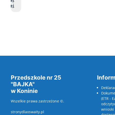
Przejdź do pełnej zawartości artykułu: Nas
więcej
Przedszkole nr 25
Inform
"BAJKA"
Deklara
w Koninie
Dokumen
(ETR - E
Wszelkie prawa zastrzeżone ©.
odczyty
wnioski
stronydlaoswaity.pl
dostępno