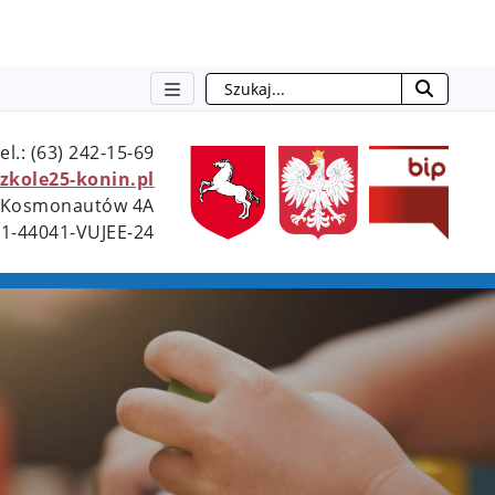
Szukaj
tel.: (63) 242-15-69
otwie
zkole25-konin.pl
l. Kosmonautów 4A
51-44041-VUJEE-24