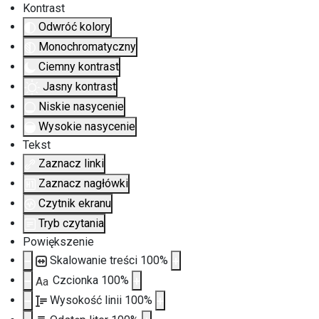
Kontrast
Odwróć kolory
Monochromatyczny
Ciemny kontrast
Jasny kontrast
Niskie nasycenie
Wysokie nasycenie
Tekst
Zaznacz linki
Zaznacz nagłówki
Czytnik ekranu
Tryb czytania
Powiększenie
Skalowanie treści
100
%
Czcionka
100
%
Aa
Wysokość linii
100
%